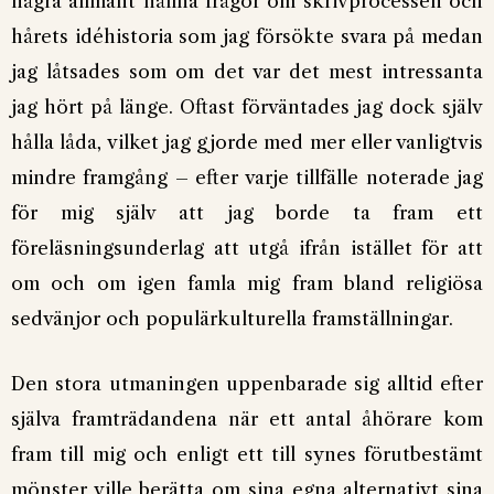
några allmänt hållna frågor om skrivprocessen och
hårets idéhistoria som jag försökte svara på medan
jag låtsades som om det var det mest intressanta
jag hört på länge. Oftast förväntades jag dock själv
hålla låda, vilket jag gjorde med mer eller vanligtvis
mindre framgång – efter varje tillfälle noterade jag
för mig själv att jag borde ta fram ett
föreläsningsunderlag att utgå ifrån istället för att
om och om igen famla mig fram bland religiösa
sedvänjor och populärkulturella framställningar.
Den stora utmaningen uppenbarade sig alltid efter
själva framträdandena när ett antal åhörare kom
fram till mig och enligt ett till synes förutbestämt
mönster ville berätta om sina egna alternativt sina