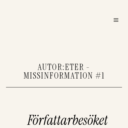
Hoppa
Mai
till
Men
innehåll
AUTOR:ETER -
MISSINFORMATION #1
Författarbesöket